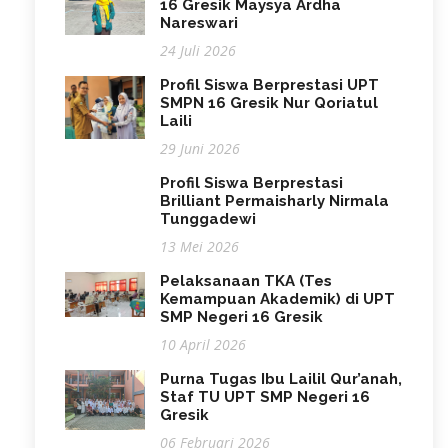
16 Gresik Maysya Ardha
Nareswari
24 Juli 2026
Profil Siswa Berprestasi UPT
SMPN 16 Gresik Nur Qoriatul
Laili
29 Juni 2026
Profil Siswa Berprestasi
Brilliant Permaisharly Nirmala
Tunggadewi
13 Mei 2026
Pelaksanaan TKA (Tes
Kemampuan Akademik) di UPT
SMP Negeri 16 Gresik
10 April 2026
Purna Tugas Ibu Lailil Qur’anah,
Staf TU UPT SMP Negeri 16
Gresik
06 Februari 2026