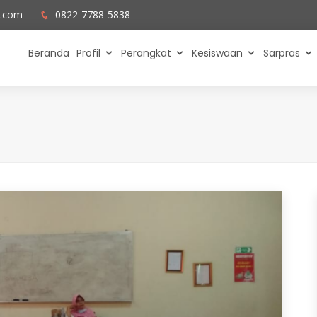
l.com
0822-7788-5838
Beranda
Profil
Perangkat
Kesiswaan
Sarpras