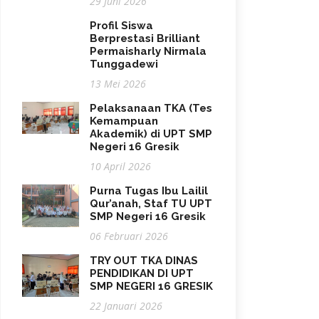
29 Juni 2026
Profil Siswa
Berprestasi Brilliant
Permaisharly Nirmala
Tunggadewi
13 Mei 2026
Pelaksanaan TKA (Tes
Kemampuan
Akademik) di UPT SMP
Negeri 16 Gresik
10 April 2026
Purna Tugas Ibu Lailil
Qur’anah, Staf TU UPT
SMP Negeri 16 Gresik
06 Februari 2026
TRY OUT TKA DINAS
PENDIDIKAN DI UPT
SMP NEGERI 16 GRESIK
22 Januari 2026