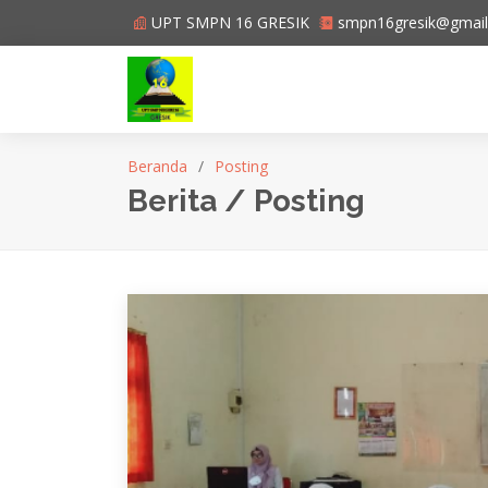
UPT SMPN 16 GRESIK
smpn16gresik@gmai
Beranda
Posting
Berita / Posting