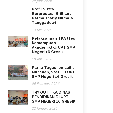
29 Juni 2026
Profil Siswa
Berprestasi Brilliant
Permaisharly Nirmala
Tunggadewi
13 Mei 2026
Pelaksanaan TKA (Tes
Kemampuan
Akademik) di UPT SMP
Negeri 16 Gresik
10 April 2026
Purna Tugas Ibu Lailil
Qur’anah, Staf TU UPT
SMP Negeri 16 Gresik
06 Februari 2026
TRY OUT TKA DINAS
PENDIDIKAN DI UPT
SMP NEGERI 16 GRESIK
22 Januari 2026