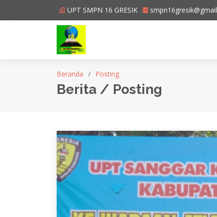
UPT SMPN 16 GRESIK
smpn16gresik@gmai
Beranda
Posting
Berita / Posting