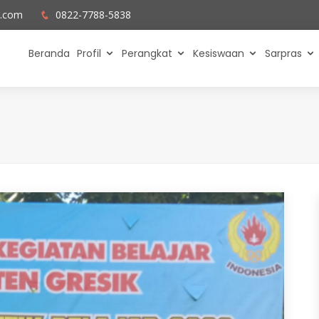
l.com
0822-7788-5838
Beranda
Profil
Perangkat
Kesiswaan
Sarpras