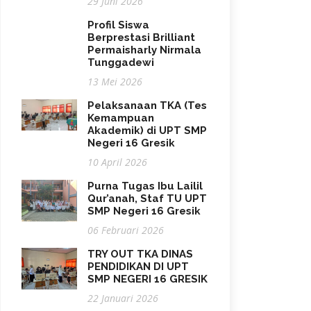
29 Juni 2026
Profil Siswa
Berprestasi Brilliant
Permaisharly Nirmala
Tunggadewi
13 Mei 2026
Pelaksanaan TKA (Tes
Kemampuan
Akademik) di UPT SMP
Negeri 16 Gresik
10 April 2026
Purna Tugas Ibu Lailil
Qur’anah, Staf TU UPT
SMP Negeri 16 Gresik
06 Februari 2026
TRY OUT TKA DINAS
PENDIDIKAN DI UPT
SMP NEGERI 16 GRESIK
22 Januari 2026