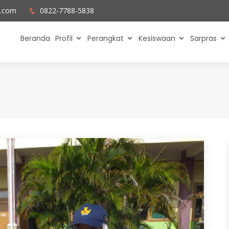
l.com
0822-7788-5838
Beranda
Profil
Perangkat
Kesiswaan
Sarpras