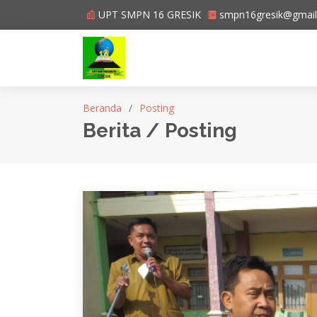
UPT SMPN 16 GRESIK
smpn16gresik@gmai
Beranda
Posting
Berita / Posting