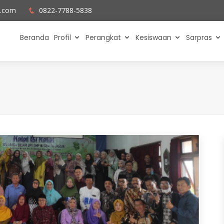
l.com
0822-7788-5838
Beranda
Profil
Perangkat
Kesiswaan
Sarpras