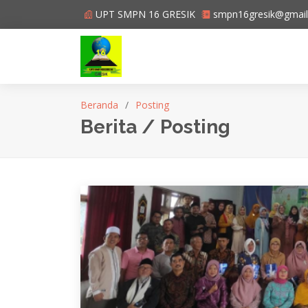
UPT SMPN 16 GRESIK
smpn16gresik@gmai
Beranda
Posting
Berita / Posting