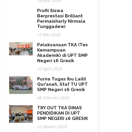
29 Juni 2026
Profil Siswa
Berprestasi Brilliant
Permaisharly Nirmala
Tunggadewi
13 Mei 2026
Pelaksanaan TKA (Tes
Kemampuan
Akademik) di UPT SMP
Negeri 16 Gresik
10 April 2026
Purna Tugas Ibu Lailil
Qur’anah, Staf TU UPT
SMP Negeri 16 Gresik
06 Februari 2026
TRY OUT TKA DINAS
PENDIDIKAN DI UPT
SMP NEGERI 16 GRESIK
22 Januari 2026