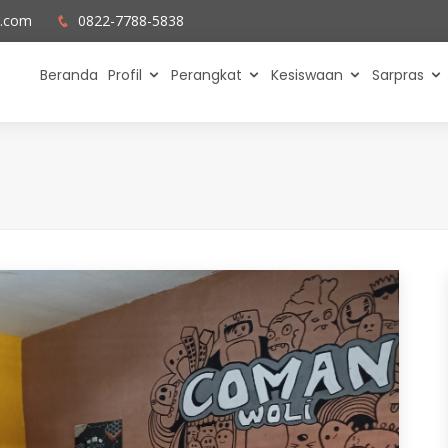
l.com
0822-7788-5838
Beranda
Profil
Perangkat
Kesiswaan
Sarpras