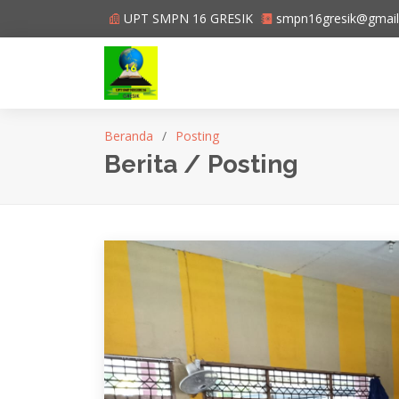
UPT SMPN 16 GRESIK
smpn16gresik@gmai
Beranda
Posting
Berita / Posting