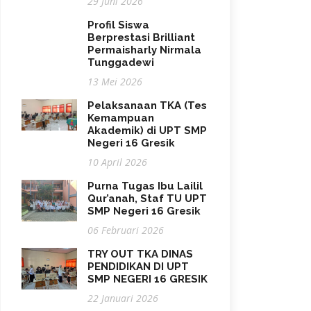
29 Juni 2026
Profil Siswa
Berprestasi Brilliant
Permaisharly Nirmala
Tunggadewi
13 Mei 2026
Pelaksanaan TKA (Tes
Kemampuan
Akademik) di UPT SMP
Negeri 16 Gresik
10 April 2026
Purna Tugas Ibu Lailil
Qur’anah, Staf TU UPT
SMP Negeri 16 Gresik
06 Februari 2026
TRY OUT TKA DINAS
PENDIDIKAN DI UPT
SMP NEGERI 16 GRESIK
22 Januari 2026