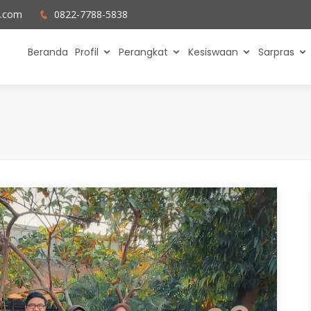
l.com
0822-7788-5838
Beranda
Profil
Perangkat
Kesiswaan
Sarpras