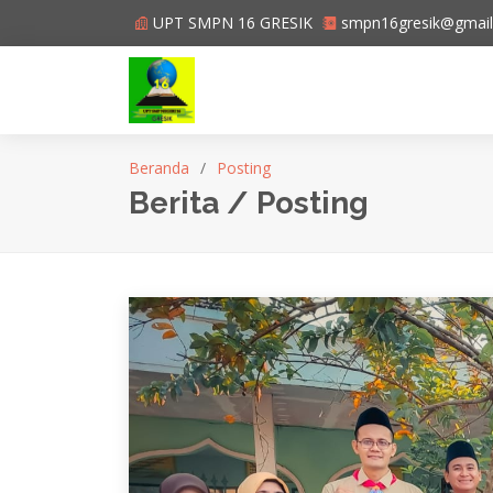
UPT SMPN 16 GRESIK
smpn16gresik@gmai
Beranda
Posting
Berita / Posting