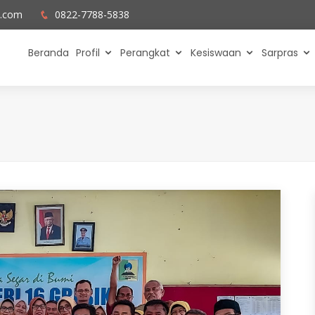
l.com
0822-7788-5838
Beranda
Profil
Perangkat
Kesiswaan
Sarpras