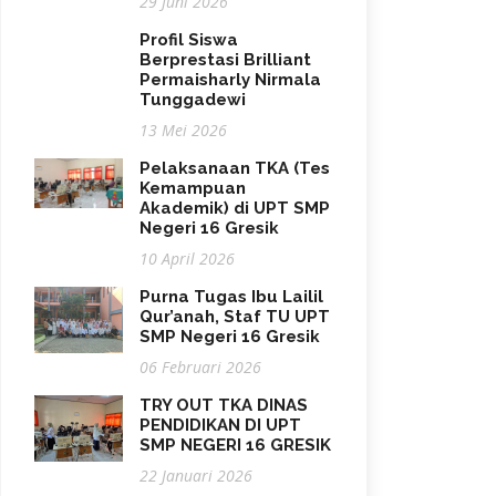
29 Juni 2026
Profil Siswa
Berprestasi Brilliant
Permaisharly Nirmala
Tunggadewi
13 Mei 2026
Pelaksanaan TKA (Tes
Kemampuan
Akademik) di UPT SMP
Negeri 16 Gresik
10 April 2026
Purna Tugas Ibu Lailil
Qur’anah, Staf TU UPT
SMP Negeri 16 Gresik
06 Februari 2026
TRY OUT TKA DINAS
PENDIDIKAN DI UPT
SMP NEGERI 16 GRESIK
22 Januari 2026