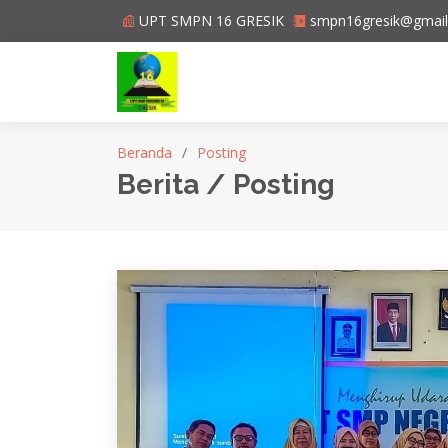
UPT SMPN 16 GRESIK
smpn16gresik@gmai
Beranda
Posting
Berita / Posting