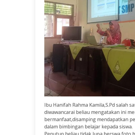
Ibu Hanifah Rahma Kamila,S.Pd salah sat
diwawancarai beliau mengatakan ini m
bermanfaat,disamping mendapatkan p
dalam bimbingan belajar kepada siswa.
Penutup beliau tidak lupa berswa foto