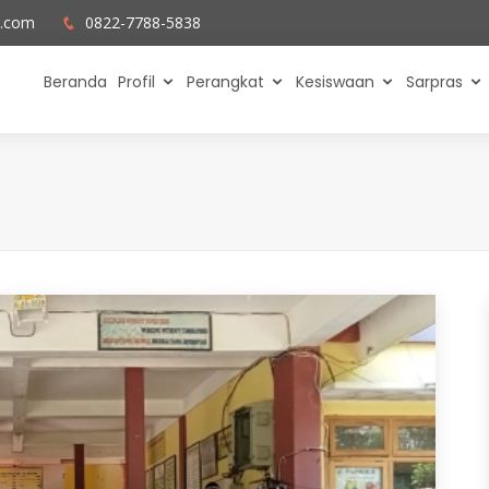
l.com
0822-7788-5838
Beranda
Profil
Perangkat
Kesiswaan
Sarpras