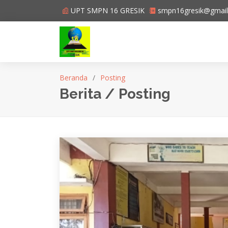
UPT SMPN 16 GRESIK
smpn16gresik@gmai
Beranda
Posting
Berita / Posting