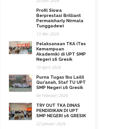
29 Juni 2026
Profil Siswa
Berprestasi Brilliant
Permaisharly Nirmala
Tunggadewi
13 Mei 2026
Pelaksanaan TKA (Tes
Kemampuan
Akademik) di UPT SMP
Negeri 16 Gresik
10 April 2026
Purna Tugas Ibu Lailil
Qur’anah, Staf TU UPT
SMP Negeri 16 Gresik
06 Februari 2026
TRY OUT TKA DINAS
PENDIDIKAN DI UPT
SMP NEGERI 16 GRESIK
22 Januari 2026