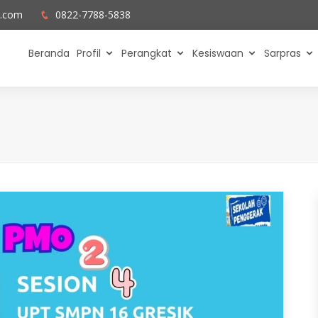
l.com
0822-7788-5838
Beranda
Profil
Perangkat
Kesiswaan
Sarpras