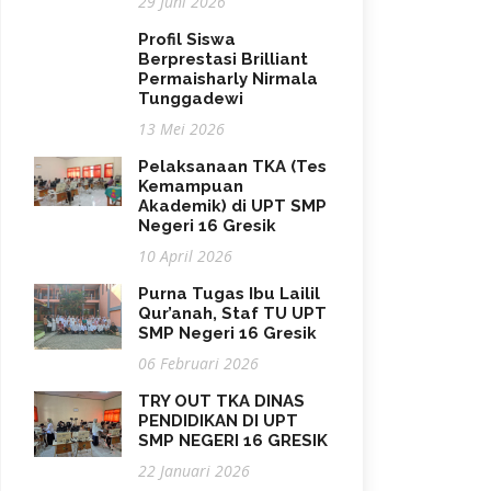
29 Juni 2026
Profil Siswa
Berprestasi Brilliant
Permaisharly Nirmala
Tunggadewi
13 Mei 2026
Pelaksanaan TKA (Tes
Kemampuan
Akademik) di UPT SMP
Negeri 16 Gresik
10 April 2026
Purna Tugas Ibu Lailil
Qur’anah, Staf TU UPT
SMP Negeri 16 Gresik
06 Februari 2026
TRY OUT TKA DINAS
PENDIDIKAN DI UPT
SMP NEGERI 16 GRESIK
22 Januari 2026