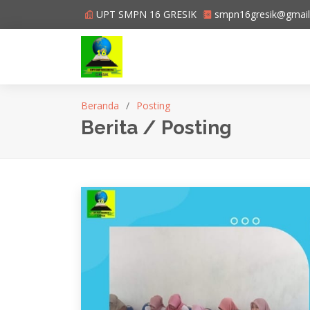
UPT SMPN 16 GRESIK
smpn16gresik@gmai
Beranda
Posting
Berita / Posting